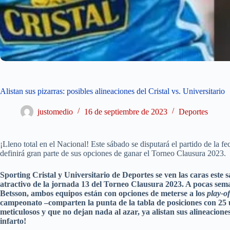
Alistan sus pizarras: posibles alineaciones del Cristal vs. Universitario
justomedio
16 de septiembre de 2023
Deportes
¡Lleno total en el Nacional! Este sábado se disputará el partido de la f
definirá gran parte de sus opciones de ganar el Torneo Clausura 2023.
Sporting Cristal y Universitario de Deportes se ven las caras este
atractivo de la jornada 13 del Torneo Clausura 2023. A pocas seman
Betsson, ambos equipos están con opciones de meterse a los
play-of
campeonato –comparten la punta de la tabla de posiciones con 25 
meticulosos y que no dejan nada al azar, ya alistan sus alineacione
infarto!