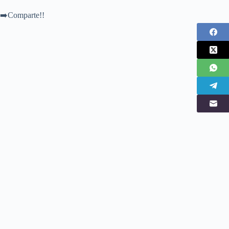
➡️Comparte!!