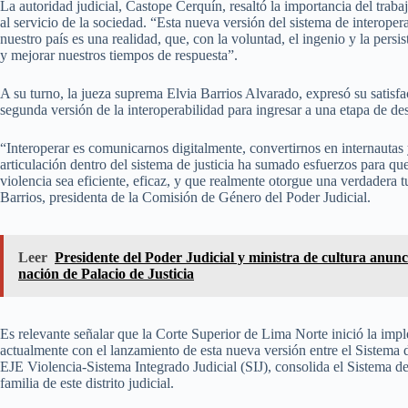
La autoridad judicial, Castope Cerquín, resaltó la importancia del traba
al servicio de la sociedad. “Esta nueva versión del sistema de interoper
nuestro país es una realidad, que, con la voluntad, el ingenio y la pers
y mejorar nuestros tiempos de respuesta”.
A su turno, la jueza suprema Elvia Barrios Alvarado, expresó su satisfac
segunda versión de la interoperabilidad para ingresar a una etapa de des
“Interoperar es comunicarnos digitalmente, convertirnos en internautas 
articulación dentro del sistema de justicia ha sumado esfuerzos para que
violencia sea eficiente, eficaz, y que realmente otorgue una verdadera tut
Barrios, presidenta de la Comisión de Género del Poder Judicial.
Leer
Presidente del Poder Judicial y ministra de cultura anunc
nación de Palacio de Justicia
Es relevante señalar que la Corte Superior de Lima Norte inició la imp
actualmente con el lanzamiento de esta nueva versión entre el Sistem
EJE Violencia-Sistema Integrado Judicial (SIJ), consolida el Sistema de
familia de este distrito judicial.