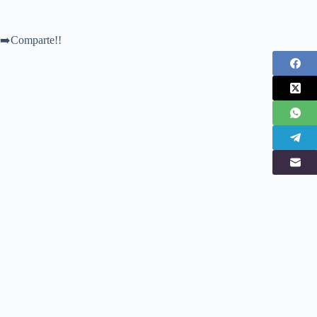
➡️Comparte!!