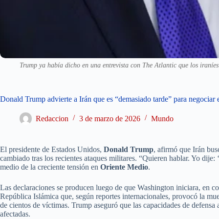
Trump ya había dicho en una entrevista con The Atlantic que los iraníe
Donald Trump advierte a Irán que es “demasiado tarde” para negociar e
Redaccion
3 de marzo de 2026
Mundo
El presidente de Estados Unidos,
Donald Trump
, afirmó que Irán bus
cambiado tras los recientes ataques militares. “Quieren hablar. Yo dije:
medio de la creciente tensión en
Oriente Medio
.
Las declaraciones se producen luego de que Washington iniciara, en coo
República Islámica que, según reportes internacionales, provocó la muer
de cientos de víctimas. Trump aseguró que las capacidades de defensa 
afectadas.