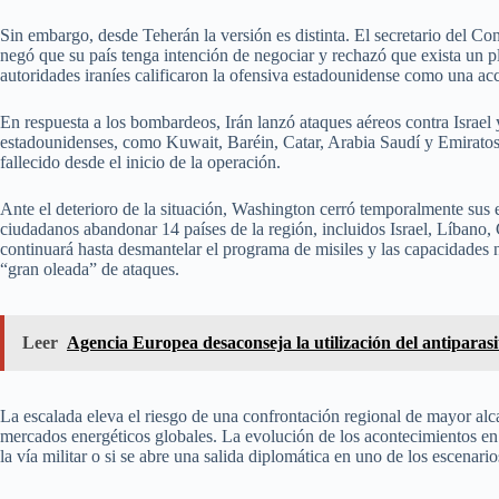
Sin embargo, desde Teherán la versión es distinta. El secretario del 
negó que su país tenga intención de negociar y rechazó que exista un p
autoridades iraníes calificaron la ofensiva estadounidense como una acc
En respuesta a los bombardeos, Irán lanzó ataques aéreos contra Israel y
estadounidenses, como Kuwait, Baréin, Catar, Arabia Saudí y Emiratos
fallecido desde el inicio de la operación.
Ante el deterioro de la situación, Washington cerró temporalmente su
ciudadanos abandonar 14 países de la región, incluidos Israel, Líbano, 
continuará hasta desmantelar el programa de misiles y las capacidades n
“gran oleada” de ataques.
Leer
Agencia Europea desaconseja la utilización del antiparas
La escalada eleva el riesgo de una confrontación regional de mayor alca
mercados energéticos globales. La evolución de los acontecimientos en 
la vía militar o si se abre una salida diplomática en uno de los escenari