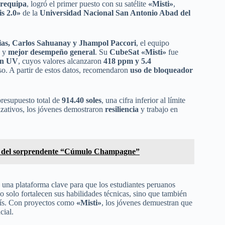
Arequipa
, logró el primer puesto con su satélite
«Misti»
,
s 2.0»
de la
Universidad Nacional San Antonio Abad del
ias, Carlos Sahuanay y Jhampol Paccori
, el equipo
y
mejor desempeño general
. Su
CubeSat «Misti»
fue
ión UV
, cuyos valores alcanzaron
418 ppm y 5.4
oso. A partir de estos datos, recomendaron
uso de bloqueador
presupuesto total de
914.40 soles
, una cifra inferior al límite
nizativos, los jóvenes demostraron
resiliencia
y trabajo en
n del sorprendente “Cúmulo Champagne”
 una plataforma clave para que los estudiantes peruanos
o solo fortalecen sus habilidades técnicas, sino que también
aís. Con proyectos como
«Misti»
, los jóvenes demuestran que
cial.