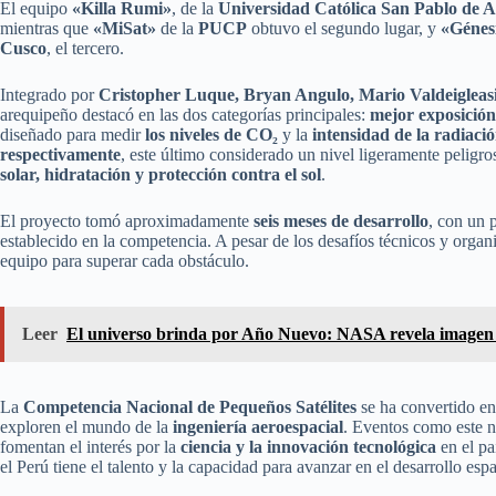
El equipo
«Killa Rumi»
, de la
Universidad Católica San Pablo de 
mientras que
«MiSat»
de la
PUCP
obtuvo el segundo lugar, y
«Génesi
Cusco
, el tercero.
Integrado por
Cristopher Luque, Bryan Angulo, Mario Valdeigleas
arequipeño destacó en las dos categorías principales:
mejor exposición
diseñado para medir
los niveles de CO₂
y la
intensidad de la radiac
respectivamente
, este último considerado un nivel ligeramente peligr
solar, hidratación y protección contra el sol
.
El proyecto tomó aproximadamente
seis meses de desarrollo
, con un 
establecido en la competencia. A pesar de los desafíos técnicos y orga
equipo para superar cada obstáculo.
Leer
El universo brinda por Año Nuevo: NASA revela image
La
Competencia Nacional de Pequeños Satélites
se ha convertido en
exploren el mundo de la
ingeniería aeroespacial
. Eventos como este n
fomentan el interés por la
ciencia y la innovación tecnológica
en el p
el Perú tiene el talento y la capacidad para avanzar en el desarrollo espa