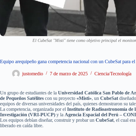
El CubeSat "Misti" tiene como objetivo principal el moni
Equipo arequipeño gana competencia nacional con un CubeSat para el
justomedio
7 de marzo de 2025
Ciencia/Tecnología
Un grupo de estudiantes de la
Universidad Católica San Pablo de A
de Pequeños Satélites
con su proyecto
«Misti»
, un
CubeSat
diseñado
equipos de diversas universidades del país, quienes demostraron su talen
La competencia, organizada por el
Instituto de Radioastronomía 
Investigación (VRI-PUCP)
y la
Agencia Espacial del Perú – CO
Los equipos debían diseñar, construir y probar un
CubeSat
, el cual er
liberado en caída libre.