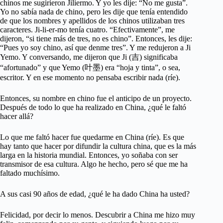
chinos me sugirieron Jiliermo. Y yo les dije: “No me gusta”.
Yo no sabía nada de chino, pero les dije que tenía entendido
de que los nombres y apellidos de los chinos utilizaban tres
caracteres. Ji-li-er-mo tenía cuatro. “Efectivamente”, me
dijeron, “si tiene más de tres, no es chino”. Entonces, les dije:
“Pues yo soy chino, así que denme tres”. Y me redujeron a Ji
Yemo. Y conversando, me dijeron que Ji (吉) significaba
“afortunado” y que Yemo (叶墨) era “hoja y tinta”, o sea,
escritor. Y en ese momento no pensaba escribir nada (ríe).
Entonces, su nombre en chino fue el anticipo de un proyecto.
Después de todo lo que ha realizado en China, ¿qué le faltó
hacer allá?
Lo que me faltó hacer fue quedarme en China (ríe). Es que
hay tanto que hacer por difundir la cultura china, que es la más
larga en la historia mundial. Entonces, yo soñaba con ser
transmisor de esa cultura. Algo he hecho, pero sé que me ha
faltado muchísimo.
A sus casi 90 años de edad, ¿qué le ha dado China ha usted?
Felicidad, por decir lo menos. Descubrir a China me hizo muy