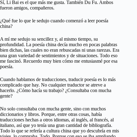
Sí, Li Bai es el que más me gusta. También Du Fu. Ambos
fueron amigos, compañeros.
¿Qué fue lo que le sedujo cuando comenzó a leer poesía
china?
A mí me sedujo su sencillez y, al mismo tiempo, su
profundidad. La poesía china decía mucho en pocas palabras
bien dichas, las cuales no eran rebuscadas ni unas rarezas. Era
una gran variedad de sentimientos y de situaciones. Todo eso
me fascinó. Recuerdo muy bien cómo me entusiasmé por esa
poesía.
Cuando hablamos de traducciones, traducir poesía es lo más
complicado que hay. No cualquier traductor se atreve a
hacerlo. ¿Cómo hacía su trabajo? ¿Consultaba con mucha
gente?
No solo consultaba con mucha gente, sino con muchos
diccionarios y libros. Porque, entre otras cosas, había
traducciones hechas a otros idiomas, al inglés, al francés, al
italiano, así que yo tenía una gran cantidad de bibliografía.
Todo lo que se refería a cultura china que yo descubría en mis
viajes, lo compraba. Todo. Porque con eso se iba ampliando