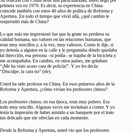
Su relación con China tiene una particularidad: usted llegó por
primera vez en 1979. Es decir, su experiencia en China
coincide también con estos 40 años de política de Reforma y
Apertura. En todo el tiempo que vivió allá, ¿qué cambio le
sorprendió más de China?
Lo que más me impresionó fue que la gente no perdiera su
calidad humana, sus valores en las relaciones humanas, que
eran muy sencillos y, a la vez, muy valiosos. Como le dije, si
yo detenía a alguien en la calle y le preguntaba dónde quedaba
tal dirección, esa persona –si podía– se bajaba de la bicicleta y
me acompañaba. En cambio, en otros países, me gritaban:
“¡Me ha visto acaso cara de policía!”. Y yo les decía:
“Disculpe, la cara no” (ríe).
Usted ha sido profesor en China. En esos primeros años de la
Reforma y Apertura, ¿cómo vivían los profesores chinos?
Los profesores chinos, en esa época, eran muy pobres. Era
todo muy sencillo. Algunas veces me invitaban a comer. Y yo
tenía la impresión de haber asistido a un banquete por el trato
tan delicado que me ofrecían en cada momento.
Desde la Reforma y Apertura, usted vio que los profesores