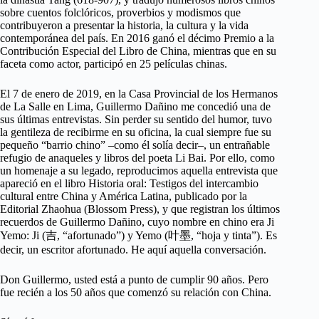
sobre cuentos folclóricos, proverbios y modismos que
contribuyeron a presentar la historia, la cultura y la vida
contemporánea del país. En 2016 ganó el décimo Premio a la
Contribución Especial del Libro de China, mientras que en su
faceta como actor, participó en 25 películas chinas.
El 7 de enero de 2019, en la Casa Provincial de los Hermanos
de La Salle en Lima, Guillermo Dañino me concedió una de
sus últimas entrevistas. Sin perder su sentido del humor, tuvo
la gentileza de recibirme en su oficina, la cual siempre fue su
pequeño “barrio chino” –como él solía decir–, un entrañable
refugio de anaqueles y libros del poeta Li Bai. Por ello, como
un homenaje a su legado, reproducimos aquella entrevista que
apareció en el libro Historia oral: Testigos del intercambio
cultural entre China y América Latina, publicado por la
Editorial Zhaohua (Blossom Press), y que registran los últimos
recuerdos de Guillermo Dañino, cuyo nombre en chino era Ji
Yemo: Ji (吉, “afortunado”) y Yemo (叶墨, “hoja y tinta”). Es
decir, un escritor afortunado. He aquí aquella conversación.
Don Guillermo, usted está a punto de cumplir 90 años. Pero
fue recién a los 50 años que comenzó su relación con China.