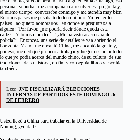
Por ejemplo, si yo le preguntaba a alguien en la calle algo, esa
persona –si podía– me acompañaba a resolver esa pregunta y,
al mismo tiempo, conversaba conmigo y me atendía muy bien.
En otros países me pasaba todo lo contrario. Yo recuerdo
países –no quiero nombrarlos– en donde le preguntaba a
alguien: “Por favor, ¿me podría decir dónde queda esta
calle?”. Y furioso me decía: “¿Me ha visto acaso cara de
policía?”. Entonces, una serie de detalles te van abriendo el
horizonte. Y a mí me encantó China, me encantó la gente y,
por eso, me dediqué primero a trabajar y luego a estudiar todo
lo que yo podía acerca del mundo chino, de su cultura, de sus
tradiciones, de su historia, en fin, y conseguía libros y escribía
también.
Leer
JNE FISCALIZARÁ ELECCIONES
INTERNAS DE PARTIDOS ESTE DOMINGO 26
DE FEBRERO
Usted llegó a China para trabajar en la Universidad de
Nanjing, ¿verdad?
Sí, efectivamente. Fui directamente a Nanjing.