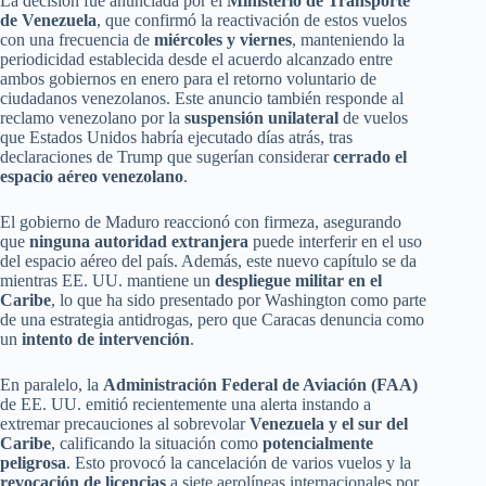
La decisión fue anunciada por el
Ministerio de Transporte
de Venezuela
, que confirmó la reactivación de estos vuelos
con una frecuencia de
miércoles y viernes
, manteniendo la
periodicidad establecida desde el acuerdo alcanzado entre
ambos gobiernos en enero para el retorno voluntario de
ciudadanos venezolanos. Este anuncio también responde al
reclamo venezolano por la
suspensión unilateral
de vuelos
que Estados Unidos habría ejecutado días atrás, tras
declaraciones de Trump que sugerían considerar
cerrado el
espacio aéreo venezolano
.
El gobierno de Maduro reaccionó con firmeza, asegurando
que
ninguna autoridad extranjera
puede interferir en el uso
del espacio aéreo del país. Además, este nuevo capítulo se da
mientras EE. UU. mantiene un
despliegue militar en el
Caribe
, lo que ha sido presentado por Washington como parte
de una estrategia antidrogas, pero que Caracas denuncia como
un
intento de intervención
.
En paralelo, la
Administración Federal de Aviación (FAA)
de EE. UU. emitió recientemente una alerta instando a
extremar precauciones al sobrevolar
Venezuela y el sur del
Caribe
, calificando la situación como
potencialmente
peligrosa
. Esto provocó la cancelación de varios vuelos y la
revocación de licencias
a siete aerolíneas internacionales por