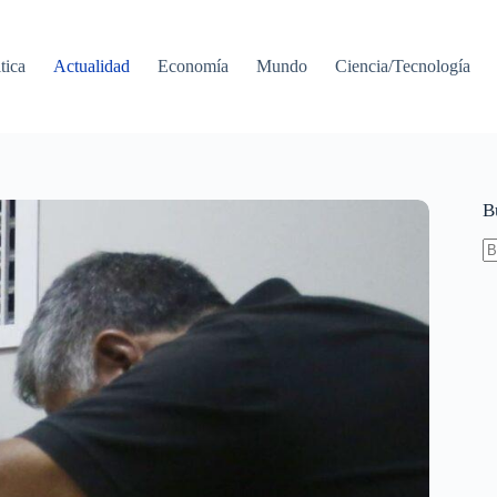
tica
Actualidad
Economía
Mundo
Ciencia/Tecnología
B
S
re