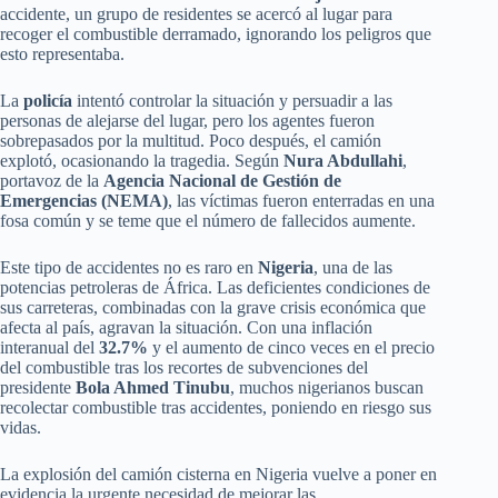
accidente, un grupo de residentes se acercó al lugar para
recoger el combustible derramado, ignorando los peligros que
esto representaba.
La
policía
intentó controlar la situación y persuadir a las
personas de alejarse del lugar, pero los agentes fueron
sobrepasados por la multitud. Poco después, el camión
explotó, ocasionando la tragedia. Según
Nura Abdullahi
,
portavoz de la
Agencia Nacional de Gestión de
Emergencias (NEMA)
, las víctimas fueron enterradas en una
fosa común y se teme que el número de fallecidos aumente.
Este tipo de accidentes no es raro en
Nigeria
, una de las
potencias petroleras de África. Las deficientes condiciones de
sus carreteras, combinadas con la grave crisis económica que
afecta al país, agravan la situación. Con una inflación
interanual del
32.7%
y el aumento de cinco veces en el precio
del combustible tras los recortes de subvenciones del
presidente
Bola Ahmed Tinubu
, muchos nigerianos buscan
recolectar combustible tras accidentes, poniendo en riesgo sus
vidas.
La explosión del camión cisterna en Nigeria vuelve a poner en
evidencia la urgente necesidad de mejorar las