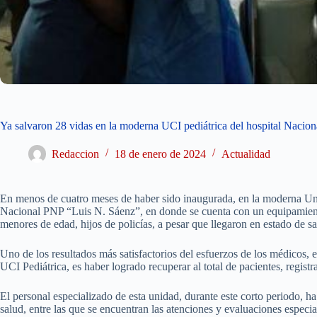
Ya salvaron 28 vidas en la moderna UCI pediátrica del hospital Naci
Redaccion
18 de enero de 2024
Actualidad
En menos de cuatro meses de haber sido inaugurada, en la moderna Un
Nacional PNP “Luis N. Sáenz”, en donde se cuenta con un equipamiento
menores de edad, hijos de policías, a pesar que llegaron en estado de sal
Uno de los resultados más satisfactorios del esfuerzos de los médicos, 
UCI Pediátrica, es haber logrado recuperar al total de pacientes, regist
El personal especializado de esta unidad, durante este corto periodo, 
salud, entre las que se encuentran las atenciones y evaluaciones especi