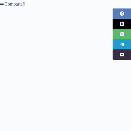
➡️Comparte!!