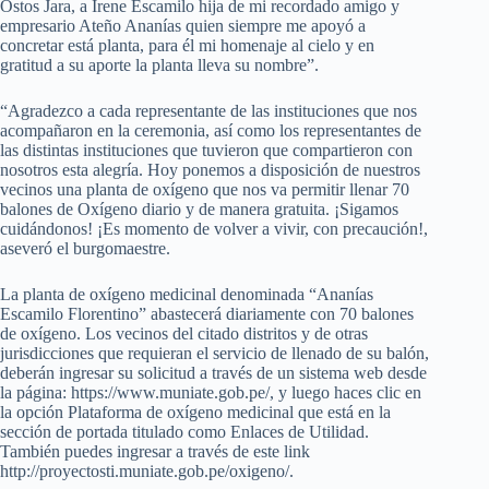
Ostos Jara, a Irene Escamilo hija de mi recordado amigo y
empresario Ateño Ananías quien siempre me apoyó a
concretar está planta, para él mi homenaje al cielo y en
gratitud a su aporte la planta lleva su nombre”.
“Agradezco a cada representante de las instituciones que nos
acompañaron en la ceremonia, así como los representantes de
las distintas instituciones que tuvieron que compartieron con
nosotros esta alegría. Hoy ponemos a disposición de nuestros
vecinos una planta de oxígeno que nos va permitir llenar 70
balones de Oxígeno diario y de manera gratuita. ¡Sigamos
cuidándonos! ¡Es momento de volver a vivir, con precaución!,
aseveró el burgomaestre.
La planta de oxígeno medicinal denominada “Ananías
Escamilo Florentino” abastecerá diariamente con 70 balones
de oxígeno. Los vecinos del citado distritos y de otras
jurisdicciones que requieran el servicio de llenado de su balón,
deberán ingresar su solicitud a través de un sistema web desde
la página: https://www.muniate.gob.pe/, y luego haces clic en
la opción Plataforma de oxígeno medicinal que está en la
sección de portada titulado como Enlaces de Utilidad.
También puedes ingresar a través de este link
http://proyectosti.muniate.gob.pe/oxigeno/.