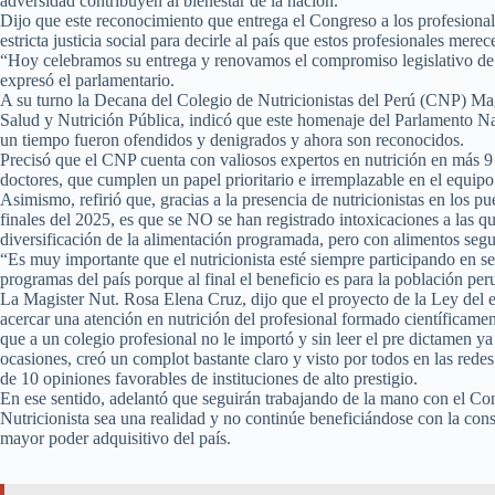
adversidad contribuyen al bienestar de la nación.
Dijo que este reconocimiento que entrega el Congreso a los profesionale
estricta justicia social para decirle al país que estos profesionales mere
“Hoy celebramos su entrega y renovamos el compromiso legislativo de 
expresó el parlamentario.
A su turno la Decana del Colegio de Nutricionistas del Perú (CNP) Mag
Salud y Nutrición Pública, indicó que este homenaje del Parlamento Na
un tiempo fueron ofendidos y denigrados y ahora son reconocidos.
Precisó que el CNP cuenta con valiosos expertos en nutrición en más 9 
doctores, que cumplen un papel prioritario e irremplazable en el equipo
Asimismo, refirió que, gracias a la presencia de nutricionistas en los 
finales del 2025, es que se NO se han registrado intoxicaciones a las 
diversificación de la alimentación programada, pero con alimentos segur
“Es muy importante que el nutricionista esté siempre participando en se
programas del país porque al final el beneficio es para la población per
La Magister Nut. Rosa Elena Cruz, dijo que el proyecto de la Ley del ej
acercar una atención en nutrición del profesional formado científicamen
que a un colegio profesional no le importó y sin leer el pre dictamen y
ocasiones, creó un complot bastante claro y visto por todos en las rede
de 10 opiniones favorables de instituciones de alto prestigio.
En ese sentido, adelantó que seguirán trabajando de la mano con el Con
Nutricionista sea una realidad y no continúe beneficiándose con la cons
mayor poder adquisitivo del país.