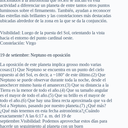
aficionados a la astronomía que recién se inician en esta
actividad a diferenciar un planeta de entre tantos otros puntos
luminosos sobre el firmamento. También, ayudan a reconocer
las estrellas más brillantes y las constelaciones más destacadas
ubicadas alrededor de la zona en la que se da la conjunción.
Visibilidad: Luego de la puesta del Sol, orientando la vista
hacia el entorno del punto cardinal oeste.
Constelación: Virgo
19 de setiembre: Neptuno en oposición
La oposición de este planeta implica grosso modo varias
cosas:(1) Que Neptuno se encuentra en un punto del cielo
opuesto al del Sol, es decir, a ~180° de este último.(2) Que
Neptuno se puede observar durante toda la noche, desde el
anochecer mismo hasta el amanecer.(3) Que su distancia a la
Tierra es la menor de todo el año.(4) Que su tamaño angular
es el mayor de todo el año.(5) Que su brillo es el mayor de
todo el año.(6) Que hay una línea recta aproximada que va del
Sol a Neptuno, pasando por nuestro planeta.(7) ¿Qué más?
¿Qué más tenemos en esta fecha astronómica?¿Cuándo
exactamente? A las 6:17 a. m. del 19 de
septiembre.Visibilidad: Podemos aprovechar estos días para
hacerle un seguimiento al planeta con un buen