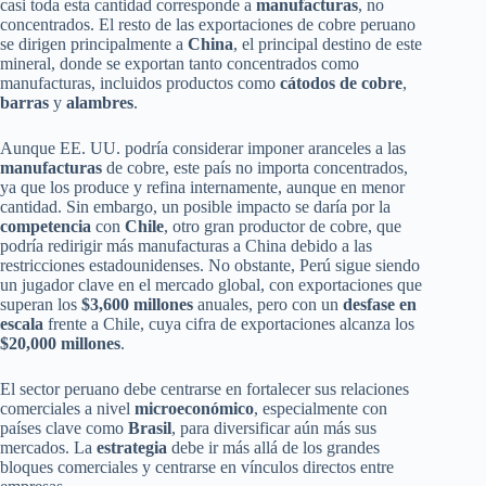
casi toda esta cantidad corresponde a
manufacturas
, no
concentrados. El resto de las exportaciones de cobre peruano
se dirigen principalmente a
China
, el principal destino de este
mineral, donde se exportan tanto concentrados como
manufacturas, incluidos productos como
cátodos de cobre
,
barras
y
alambres
.
Aunque EE. UU. podría considerar imponer aranceles a las
manufacturas
de cobre, este país no importa concentrados,
ya que los produce y refina internamente, aunque en menor
cantidad. Sin embargo, un posible impacto se daría por la
competencia
con
Chile
, otro gran productor de cobre, que
podría redirigir más manufacturas a China debido a las
restricciones estadounidenses. No obstante, Perú sigue siendo
un jugador clave en el mercado global, con exportaciones que
superan los
$3,600 millones
anuales, pero con un
desfase en
escala
frente a Chile, cuya cifra de exportaciones alcanza los
$20,000 millones
.
El sector peruano debe centrarse en fortalecer sus relaciones
comerciales a nivel
microeconómico
, especialmente con
países clave como
Brasil
, para diversificar aún más sus
mercados. La
estrategia
debe ir más allá de los grandes
bloques comerciales y centrarse en vínculos directos entre