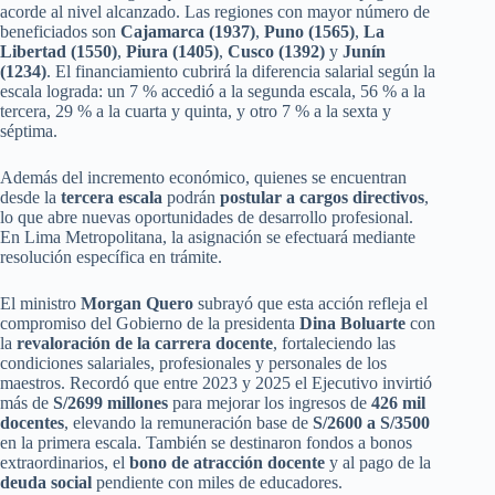
acorde al nivel alcanzado. Las regiones con mayor número de
beneficiados son
Cajamarca (1937)
,
Puno (1565)
,
La
Libertad (1550)
,
Piura (1405)
,
Cusco (1392)
y
Junín
(1234)
. El financiamiento cubrirá la diferencia salarial según la
escala lograda: un 7 % accedió a la segunda escala, 56 % a la
tercera, 29 % a la cuarta y quinta, y otro 7 % a la sexta y
séptima.
Además del incremento económico, quienes se encuentran
desde la
tercera escala
podrán
postular a cargos directivos
,
lo que abre nuevas oportunidades de desarrollo profesional.
En Lima Metropolitana, la asignación se efectuará mediante
resolución específica en trámite.
El ministro
Morgan Quero
subrayó que esta acción refleja el
compromiso del Gobierno de la presidenta
Dina Boluarte
con
la
revaloración de la carrera docente
, fortaleciendo las
condiciones salariales, profesionales y personales de los
maestros. Recordó que entre 2023 y 2025 el Ejecutivo invirtió
más de
S/2699 millones
para mejorar los ingresos de
426 mil
docentes
, elevando la remuneración base de
S/2600 a S/3500
en la primera escala. También se destinaron fondos a bonos
extraordinarios, el
bono de atracción docente
y al pago de la
deuda social
pendiente con miles de educadores.