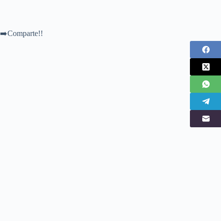
➡️Comparte!!