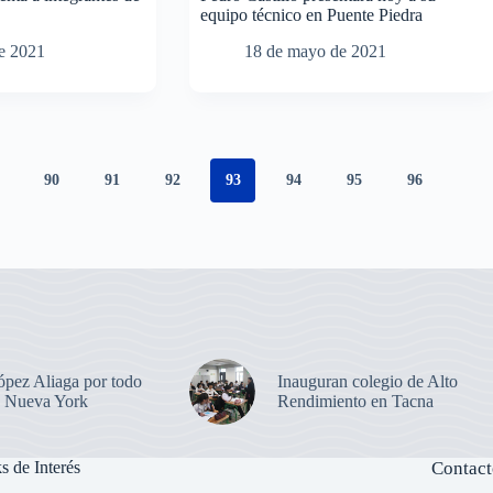
equipo técnico en Puente Piedra
e 2021
18 de mayo de 2021
90
91
92
93
94
95
96
ópez Aliaga por todo
Inauguran colegio de Alto
en Nueva York
Rendimiento en Tacna
s de Interés
Contact