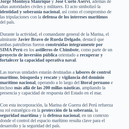
Jorge Montoya Manrique
y
José Cueto Aservi
, además de
altas autoridades civiles y militares. El acto simbolizó la
identidad y soberanía nacional
, así como el compromiso de
las tripulaciones con la
defensa de los intereses marítimos
del país.
Durante la actividad, el comandante general de la Marina, el
almirante
Javier Bravo de Rueda Delgado
, destacó que
ambas patrulleras fueron
construidas íntegramente por
SIMA Perú
en los
astilleros de Chimbote
, como parte de un
proyecto de inversión pública
orientado a
recuperar y
fortalecer la capacidad operativa naval
.
Las nuevas unidades estarán destinadas a
labores de control
marítimo
,
búsqueda y rescate
y
vigilancia del dominio
marítimo nacional
, operando a lo largo del
litoral peruano
e
incluso
más allá de las 200 millas náuticas
, ampliando la
presencia y capacidad de respuesta del Estado en el mar.
Con esta incorporación, la Marina de Guerra del Perú refuerza
su rol estratégico en la
protección de la soberanía
, la
seguridad marítima
y la
defensa nacional
, en un contexto
donde el control del espacio marítimo resulta clave para el
desarrollo y la seguridad del país.